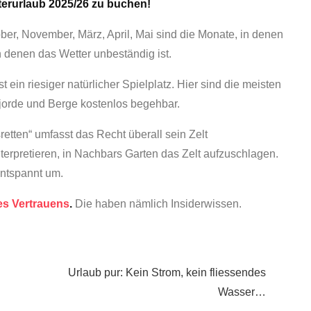
nterurlaub 2025/26 zu buchen!
er, November, März, April, Mai sind die Monate, in denen
n denen das Wetter unbeständig ist.
 ein riesiger natürlicher Spielplatz. Hier sind die meisten
Fjorde und Berge kostenlos begehbar.
etten“ umfasst das Recht überall sein Zelt
interpretieren, in Nachbars Garten das Zelt aufzuschlagen.
entspannt um.
es Vertrauens
.
Die haben nämlich Insiderwissen.
Urlaub pur: Kein Strom, kein fliessendes
Wasser…