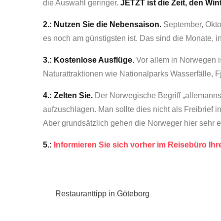
die Auswahl geringer.
JETZT ist die Zeit, den Wi
2.: Nutzen Sie die Nebensaison.
September, Oktob
es noch am günstigsten ist. Das sind die Monate, i
3.: Kostenlose Ausflüge.
Vor allem in Norwegen ist
Naturattraktionen wie Nationalparks Wasserfälle, 
4.: Zelten Sie.
Der Norwegische Begriff „allemannsr
aufzuschlagen. Man sollte dies nicht als Freibrief 
Aber grundsätzlich gehen die Norweger hier sehr 
5.:
Informieren Sie sich vorher im Reisebüro Ihr
Beitragsnavigation
Restauranttipp in Göteborg