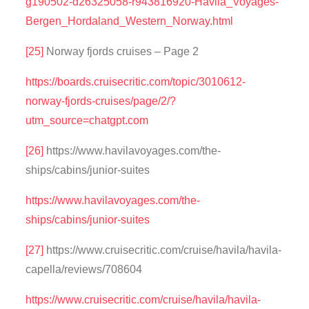
g190502-d26325058-r943816920-Havila_Voyages-
Bergen_Hordaland_Western_Norway.html
[25]
Norway fjords cruises – Page 2
https://boards.cruisecritic.com/topic/3010612-
norway-fjords-cruises/page/2/?
utm_source=chatgpt.com
[26]
https://www.havilavoyages.com/the-
ships/cabins/junior-suites
https://www.havilavoyages.com/the-
ships/cabins/junior-suites
[27]
https://www.cruisecritic.com/cruise/havila/havila-
capella/reviews/708604
https://www.cruisecritic.com/cruise/havila/havila-