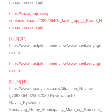
ub-compressed.pdf
https://krizarjenje.si/wp-
content/uploads/2025/06/EN_lastet_opp_i_Brand_H
ub-compressed.pdf
[7]
[8]
[37]
https://www.trustpilot.com/review/www.havilavoyage
s.com
https://www.trustpilot.com/review/www.havilavoyage
s.com
[9]
[24]
[40]
https://www.tripadvisor.co.nz/Attraction_Review-
g7092364-d25037080-Reviews-or10-
Havila_Kystruten-
Fosnavag_Heroy_Municipality_More_og_Romsdal_