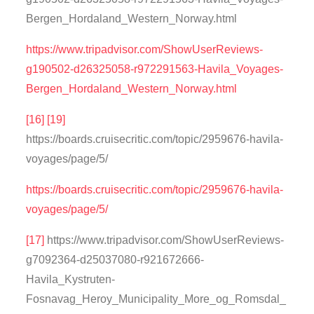
Bergen_Hordaland_Western_Norway.html
https://www.tripadvisor.com/ShowUserReviews-
g190502-d26325058-r972291563-Havila_Voyages-
Bergen_Hordaland_Western_Norway.html
[16]
[19]
https://boards.cruisecritic.com/topic/2959676-havila-
voyages/page/5/
https://boards.cruisecritic.com/topic/2959676-havila-
voyages/page/5/
[17]
https://www.tripadvisor.com/ShowUserReviews-
g7092364-d25037080-r921672666-
Havila_Kystruten-
Fosnavag_Heroy_Municipality_More_og_Romsdal_