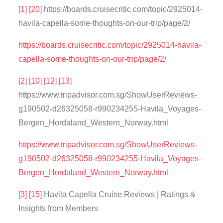
[1]
[20]
https://boards.cruisecritic.com/topic/2925014-
havila-capella-some-thoughts-on-our-trip/page/2/
https://boards.cruisecritic.com/topic/2925014-havila-
capella-some-thoughts-on-our-trip/page/2/
[2]
[10]
[12]
[13]
https://www.tripadvisor.com.sg/ShowUserReviews-
g190502-d26325058-r990234255-Havila_Voyages-
Bergen_Hordaland_Western_Norway.html
https://www.tripadvisor.com.sg/ShowUserReviews-
g190502-d26325058-r990234255-Havila_Voyages-
Bergen_Hordaland_Western_Norway.html
[3]
[15]
Havila Capella Cruise Reviews | Ratings &
Insights from Members